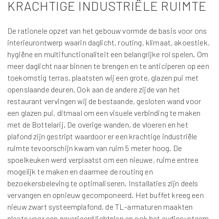
KRACHTIGE INDUSTRIËLE RUIMTE
De rationele opzet van het gebouw vormde de basis voor ons
interieurontwerp waarin daglicht, routing, klimaat, akoestiek,
hygiëne en multifunctionaliteit een belangrijke rol spelen. Om
meer daglicht naar binnen te brengen en te anticiperen op een
toekomstig terras, plaatsten wij een grote, glazen pui met
openslaande deuren. Ook aan de andere zijde van het
restaurant vervingen wij de bestaande, gesloten wand voor
een glazen pui, ditmaal om een visuele verbinding te maken
met de Bottelarij. De overige wanden, de vloeren en het
plafond zijn gestript waardoor er een krachtige industriële
ruimte tevoorschijn kwam van ruim 5 meter hoog. De
spoelkeuken werd verplaatst om een nieuwe, ruime entree
mogelijk te maken en daarmee de routing en
bezoekersbeleving te optimaliseren. Installaties zijn deels
vervangen en opnieuw gecomponeerd. Het buffet kreeg een
nieuw zwart systeemplafond, de TL-armaturen maakten
plaats voor een gevarieerd lichtplan en ook het audiosysteem