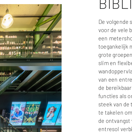
BIBL
De volgende 
voor de vele 
een metersho
toegankelijk 
grote groepen
slim en flexibe
wandoppervla
van een entre
de bereikbaar
functies als 
steek van de 
te takelen om
de ontvangst
entresol verb