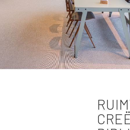
RUIM
CREË