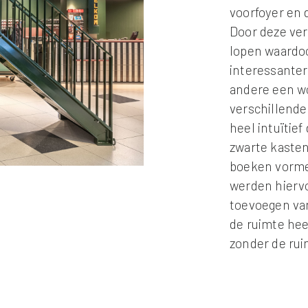
voorfoyer en 
Door deze ver
lopen waardoo
interessanter
andere een w
verschillend
heel intuïtie
zwarte kasten
boeken vorme
werden hiervo
toevoegen va
de ruimte hee
zonder de ru