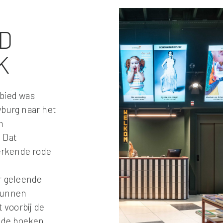
D
K
ebied was
wburg naar het
n
 Dat
erkende rode
r geleende
kunnen
t voorbij de
ende boeken