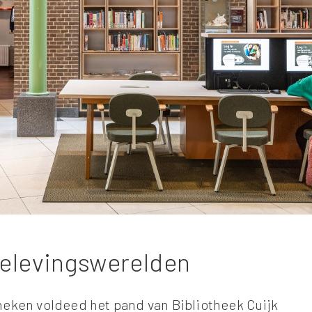
elevingswerelden
heken voldeed het pand van Bibliotheek Cuijk