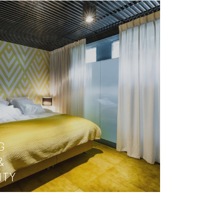
G
&
ITY