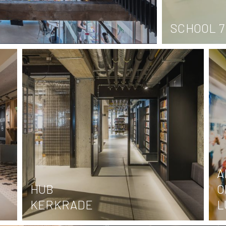
SCHOOL 7
A
HUB
O
KERKRADE
L